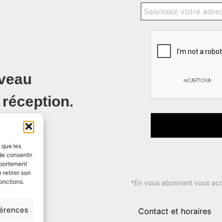
uveau
 réception.
s que les
de consentir
mportement
 retirer son
onctions.
*En vous abonnant vous ac
férences
Contact et horaires