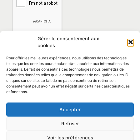
Gérer le consentement aux
cookies
Pour offrir les meilleures expériences, nous utilisons des technologies
telles que les cookies pour stocker et/ou accéder aux informations des
appareils. Le fait de consentir à ces technologies nous permettra de
traiter des données telles que le comportement de navigation ou les ID
*En vous abonnant vous acceptez la
politique de
uniques sur ce site. Le fait de ne pas consentir ou de retirer son
confidentialité
consentement peut avoir un effet négatif sur certaines caractéristiques
et fonctions.
Contact et horaires
Accepter
Politique de confidentialité
Mentions Légales
Refuser
Articles
Voir les préférences