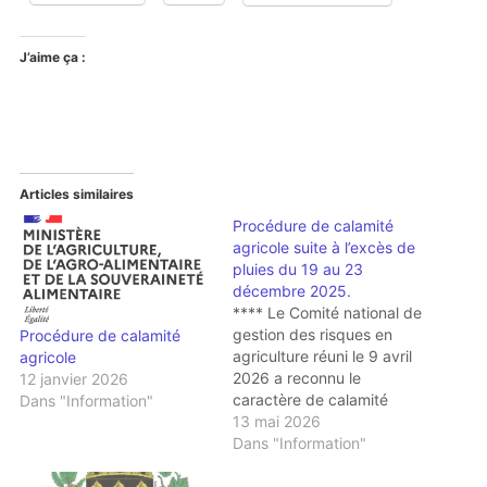
J’aime ça :
Articles similaires
Procédure de calamité
agricole suite à l’excès de
pluies du 19 au 23
décembre 2025.
**** Le Comité national de
gestion des risques en
Procédure de calamité
agriculture réuni le 9 avril
agricole
2026 a reconnu le
12 janvier 2026
caractère de calamité
Dans "Information"
agricole pour les
13 mai 2026
dommages liés à l'excès
Dans "Information"
de pluies du 19 au 23
décembre 2025. **** Pour