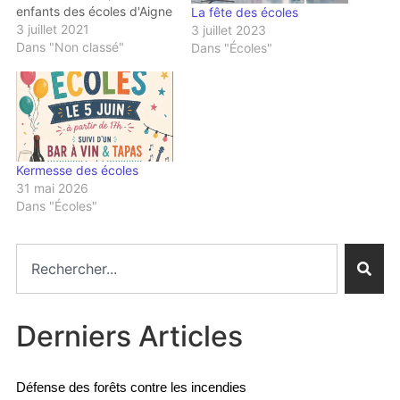
enfants des écoles d'Aigne
La fête des écoles
et de La Caunette ont
3 juillet 2021
3 juillet 2023
donné leur spectacle de
Dans "Non classé"
Dans "Écoles"
fin d'année. C'était hier,
vendredi 2 juillet à 18h30,
sur la piste de danse près
de l'Ostal de la Cesse. Les
parents étaient…
Kermesse des écoles
31 mai 2026
Dans "Écoles"
Derniers Articles
Défense des forêts contre les incendies