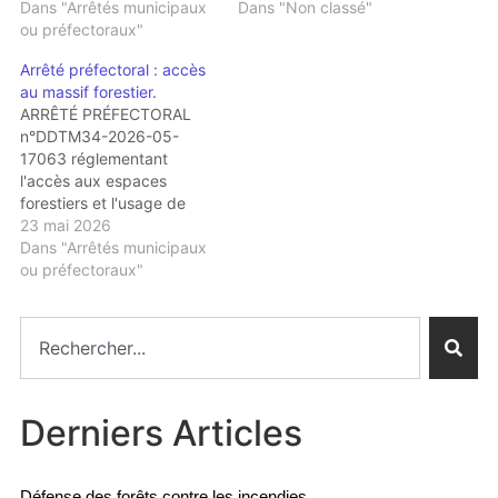
Dans "Arrêtés municipaux
Dans "Non classé"
ou préfectoraux"
Arrêté préfectoral : accès
au massif forestier.
ARRÊTÉ PRÉFECTORAL
n°DDTM34-2026-05-
17063 réglementant
l'accès aux espaces
forestiers et l'usage de
matériels ou engins
23 mai 2026
pouvant être à l'origine
Dans "Arrêtés municipaux
d'un départ de feu dans
ou préfectoraux"
les espaces exposés aux
risques d'incendies de
forêt **** PREVENTION
DES INCENDIES DE
FORETS Pour visualiser
l'arrêté : cliquez ici.
Derniers Articles
Défense des forêts contre les incendies