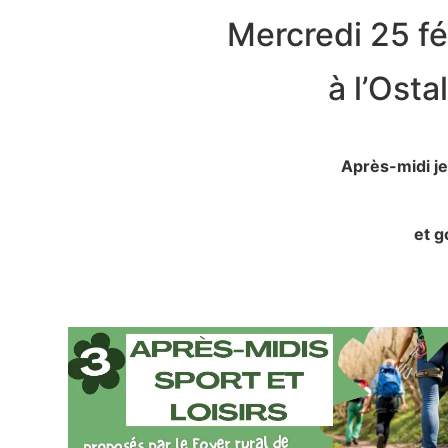
Mercredi 25 fév
à l’Osta
Après-midi j
et g