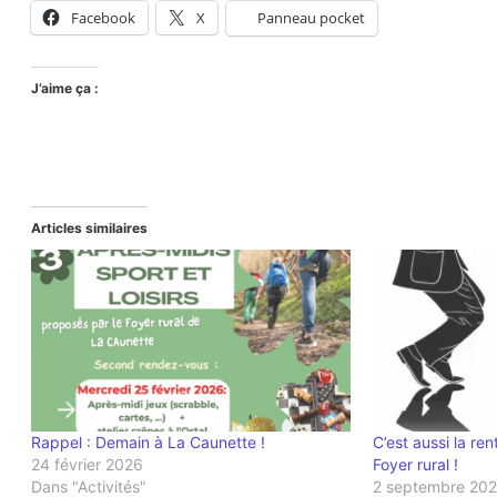
Facebook
X
Panneau pocket
J’aime ça :
Articles similaires
Rappel : Demain à La Caunette !
C’est aussi la ren
24 février 2026
Foyer rural !
Dans "Activités"
2 septembre 20