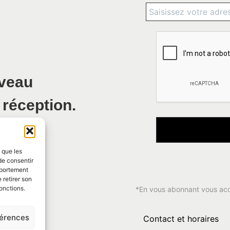
uveau
 réception.
s que les
de consentir
mportement
 retirer son
onctions.
*En vous abonnant vous ac
férences
Contact et horaires