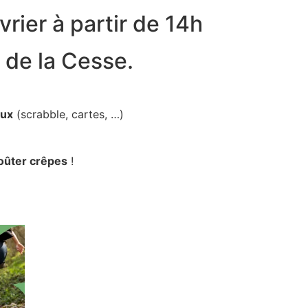
rier à partir de 14h
l de la Cesse.
eux
(scrabble, cartes, …)
oûter crêpes
!