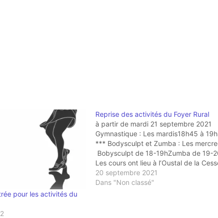
Reprise des activités du Foyer Rural
à partir de mardi 21 septembre 2021
Gymnastique : Les mardis18h45 à 19
*** Bodysculpt et Zumba : Les mercre
Bobysculpt de 18-19hZumba de 19-
Les cours ont lieu à l’Oustal de la Cess
Septembre 2020, Zumba à La Caunet
20 septembre 2021
Dans "Non classé"
trée pour les activités du
22