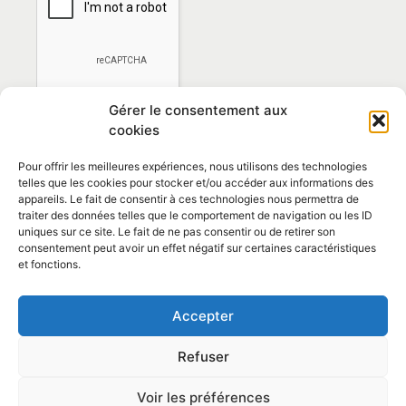
Gérer le consentement aux
cookies
Pour offrir les meilleures expériences, nous utilisons des technologies
telles que les cookies pour stocker et/ou accéder aux informations des
appareils. Le fait de consentir à ces technologies nous permettra de
traiter des données telles que le comportement de navigation ou les ID
*En vous abonnant vous acceptez la
politique de
uniques sur ce site. Le fait de ne pas consentir ou de retirer son
confidentialité
consentement peut avoir un effet négatif sur certaines caractéristiques
et fonctions.
Contact et horaires
Accepter
Politique de confidentialité
Mentions Légales
Refuser
Articles
Voir les préférences