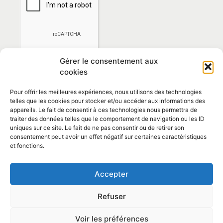
Gérer le consentement aux
cookies
Pour offrir les meilleures expériences, nous utilisons des technologies
telles que les cookies pour stocker et/ou accéder aux informations des
appareils. Le fait de consentir à ces technologies nous permettra de
traiter des données telles que le comportement de navigation ou les ID
*En vous abonnant vous acceptez la
politique de
uniques sur ce site. Le fait de ne pas consentir ou de retirer son
confidentialité
consentement peut avoir un effet négatif sur certaines caractéristiques
et fonctions.
Contact et horaires
Accepter
Politique de confidentialité
Mentions Légales
Refuser
Articles
Voir les préférences