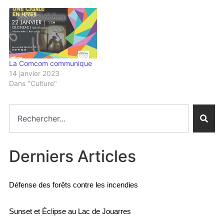
Cesse. Patrimoine du
Minervois au Carroux. Les
13 et 14 novembre à…
La Comcom communique
14 janvier 2023
Dans "Culture"
Derniers Articles
Défense des forêts contre les incendies
Sunset et Éclipse au Lac de Jouarres