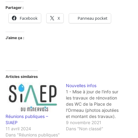
Partager :
Facebook
X
Panneau pocket
J’aime ça :
Articles similaires
Nouvelles infos
1 - Mise à jour de l'info sur
les travaux de rénovation
des WC de la Place de
l'Ormeau (photos ajoutées
et montant des travaux).
Réunions publiques –
Cliquez ici. 2 - Journées
9 novembre 2021
SIAEP
scientifiques en Minervois,
Dans "Non classé"
11 avril 2024
Menerbès : autour de la
Dans "Réunions publiques"