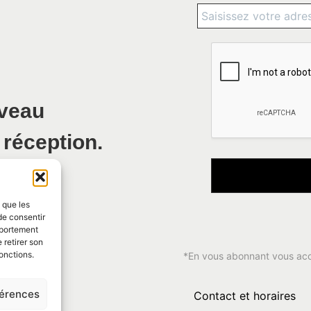
uveau
 réception.
s que les
de consentir
mportement
 retirer son
onctions.
*En vous abonnant vous ac
férences
Contact et horaires