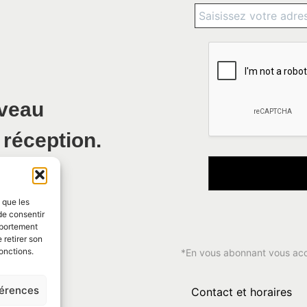
uveau
 réception.
s que les
de consentir
mportement
 retirer son
onctions.
*En vous abonnant vous ac
férences
Contact et horaires