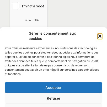
Gérer le consentement aux
cookies
Pour offrir les meilleures expériences, nous utilisons des technologies
telles que les cookies pour stocker et/ou accéder aux informations des
appareils. Le fait de consentir à ces technologies nous permettra de
traiter des données telles que le comportement de navigation ou les ID
*En vous abonnant vous acceptez la
politique de
uniques sur ce site. Le fait de ne pas consentir ou de retirer son
confidentialité
consentement peut avoir un effet négatif sur certaines caractéristiques
et fonctions.
Contact et horaires
Accepter
Politique de confidentialité
Mentions Légales
Refuser
Articles