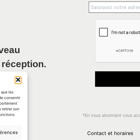
uveau
 réception.
s que les
de consentir
mportement
 retirer son
onctions.
*En vous abonnant vous ac
férences
Contact et horaires