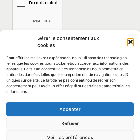
Gérer le consentement aux
cookies
Pour offrir les meilleures expériences, nous utilisons des technologies
telles que les cookies pour stocker et/ou accéder aux informations des
appareils. Le fait de consentir à ces technologies nous permettra de
traiter des données telles que le comportement de navigation ou les ID
*En vous abonnant vous acceptez la
politique de
uniques sur ce site. Le fait de ne pas consentir ou de retirer son
confidentialité
consentement peut avoir un effet négatif sur certaines caractéristiques
et fonctions.
Contact et horaires
Accepter
Politique de confidentialité
Mentions Légales
Refuser
Articles
Voir les préférences