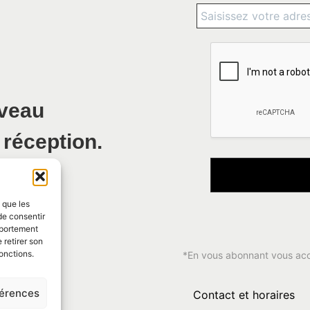
uveau
 réception.
s que les
de consentir
mportement
 retirer son
onctions.
*En vous abonnant vous ac
férences
Contact et horaires