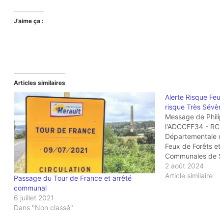
J’aime ça :
Articles similaires
Alerte Risque Fe
risque Très Sévè
Message de Phil
l'ADCCFF34 - RC
Départementale
Feux de Forêts e
Communales de Sé
: Bonjour, Nous 
2 août 2024
météo dont vous 
Article similaire
Passage du Tour de France et arrêté
déclarée pour ce
communal
en…
6 juillet 2021
Dans "Non classé"