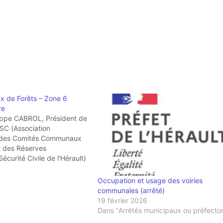
ux de Forêts – Zone 6
re
ippe CABROL, Président de
SC (Association
 des Comités Communaux
t des Réserves
curité Civile de l'Hérault)
vous informons que la zone
faites partie (ZONE 6) est
Occupation et usage des voiries
 vendredi 2 août 2024,
communales (arrêté)
19 février 2026
Dans "Arrêtés municipaux ou préfecto