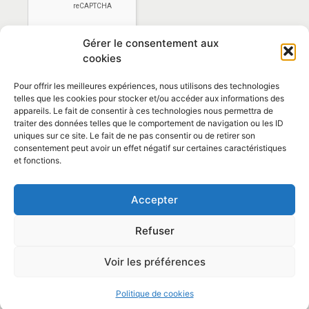
Gérer le consentement aux
cookies
Pour offrir les meilleures expériences, nous utilisons des technologies
telles que les cookies pour stocker et/ou accéder aux informations des
appareils. Le fait de consentir à ces technologies nous permettra de
traiter des données telles que le comportement de navigation ou les ID
*En vous abonnant vous acceptez la
politique de
uniques sur ce site. Le fait de ne pas consentir ou de retirer son
confidentialité
consentement peut avoir un effet négatif sur certaines caractéristiques
et fonctions.
Contact et horaires
Accepter
Politique de confidentialité
Mentions Légales
Refuser
Articles
Voir les préférences
© 2026 Mairie de La Caunette
Politique de cookies