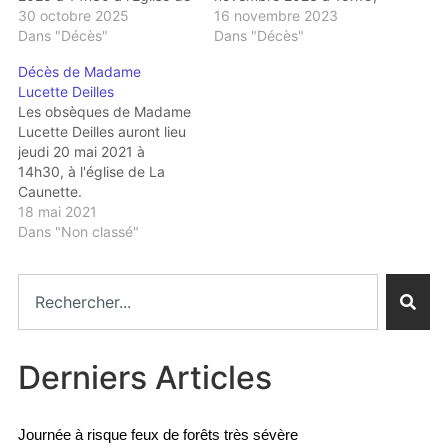
LA CAUNETTE suivie de
30 octobre 2025
suivie de l'inhumation au
16 novembre 2023
l’inhumation au cimetière
Dans "Décès"
cimetière Haut (route de
Dans "Décès"
haut.
Vialanove).
Décès de Madame
Lucette Deilles
Les obsèques de Madame
Lucette Deilles auront lieu
jeudi 20 mai 2021 à
14h30, à l'église de La
Caunette.
18 mai 2021
Dans "Non classé"
Derniers Articles
Journée à risque feux de forêts très sévère