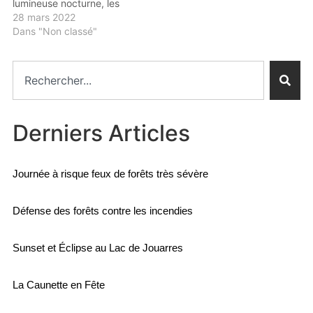
lumineuse nocturne, les
économies d'énergie, les
28 mars 2022
vergers participatifs de
Dans "Non classé"
bigaradiers et le chemin
découverte du Causse.
Compte rendu complet :
CR 26 marsTélécharger
Bigaradier
Derniers Articles
Journée à risque feux de forêts très sévère
Défense des forêts contre les incendies
Sunset et Éclipse au Lac de Jouarres
La Caunette en Fête