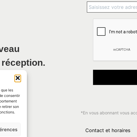
uveau
 réception.
s que les
de consentir
mportement
 retirer son
onctions.
*En vous abonnant vous ac
férences
Contact et horaires