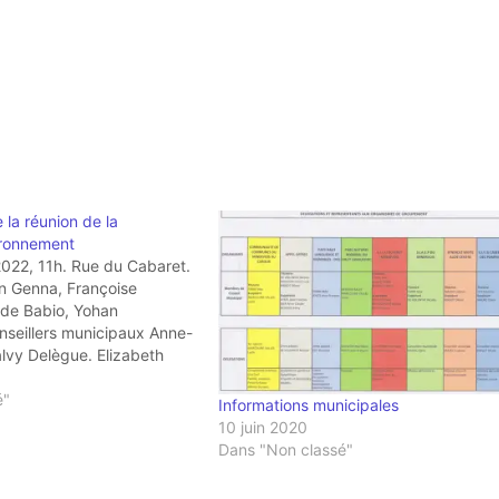
la réunion de la
ronnement
2022, 11h. Rue du Cabaret.
in Genna, Françoise
 de Babio, Yohan
onseillers municipaux Anne-
alvy Delègue. Elizabeth
 pas trouvés…) La réunion
 présentation du
é"
Informations municipales
r Antonin Genna (art-du-
10 juin 2020
quel il conserve de…
Dans "Non classé"