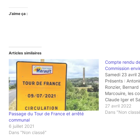
J’aime ça :
Articles similaires
Compte rendu de 
Commission envi
Samedi 23 avril 
Présents : Anton
Ronzier, Bernard
Marcouire, les c
Claude Iger et S
Labbé (ne nous a
27 avril 2022
commence par la
Dans "Non class
Passage du Tour de France et arrêté
Géoscope créé pa
communal
terroir), dans le
6 juillet 2021
Dans "Non classé"