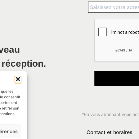
uveau
 réception.
s que les
de consentir
mportement
 retirer son
onctions.
*En vous abonnant vous ac
férences
Contact et horaires