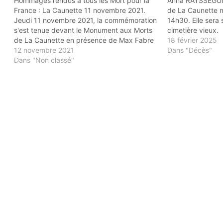
Hommages rendus à tous les Mort pour la
Anna RAYSSEGUIER
France : La Caunette 11 novembre 2021.
de La Caunette m
Jeudi 11 novembre 2021, la commémoration
14h30. Elle sera 
s'est tenue devant le Monument aux Morts
cimetière vieux.
de La Caunette en présence de Max Fabre
18 février 2025
maire de la commune, d'élus, d'anciens
12 novembre 2021
Dans "Décès"
combattants, et de caunettois. Elle s'est
Dans "Non classé"
poursuivie au…