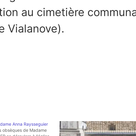
ation au cimetière communa
e Vialanove).
dame Anna Raysseguier
es obsèques de Madame