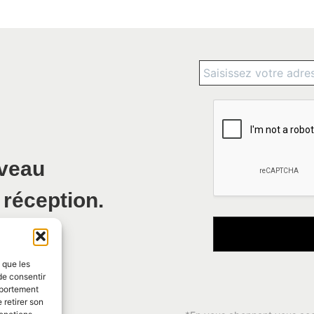
uveau
 réception.
s que les
de consentir
mportement
 retirer son