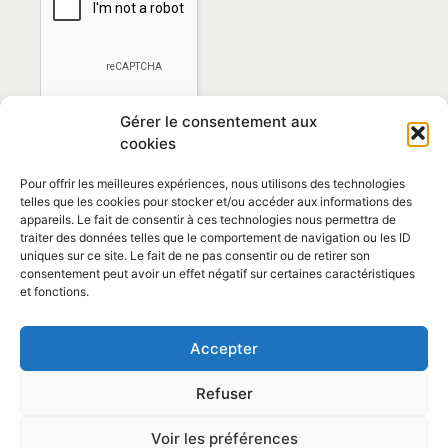
Gérer le consentement aux
cookies
Pour offrir les meilleures expériences, nous utilisons des technologies
telles que les cookies pour stocker et/ou accéder aux informations des
appareils. Le fait de consentir à ces technologies nous permettra de
traiter des données telles que le comportement de navigation ou les ID
*En vous abonnant vous acceptez la
politique de
uniques sur ce site. Le fait de ne pas consentir ou de retirer son
confidentialité
consentement peut avoir un effet négatif sur certaines caractéristiques
et fonctions.
Contact et horaires
Accepter
Politique de confidentialité
Mentions Légales
Refuser
Articles
Voir les préférences