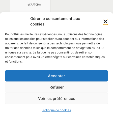
Gérer le consentement aux
cookies
Pour offrir les meilleures expériences, nous utilisons des technologies
telles que les cookies pour stocker et/ou accéder aux informations des
appareils. Le fait de consentir à ces technologies nous permettra de
traiter des données telles que le comportement de navigation ou les ID
*En vous abonnant vous acceptez la
politique de
uniques sur ce site. Le fait de ne pas consentir ou de retirer son
confidentialité
consentement peut avoir un effet négatif sur certaines caractéristiques
et fonctions.
Contact et horaires
Accepter
Politique de confidentialité
Mentions Légales
Refuser
Articles
Voir les préférences
© 2026 Mairie de La Caunette
Politique de cookies